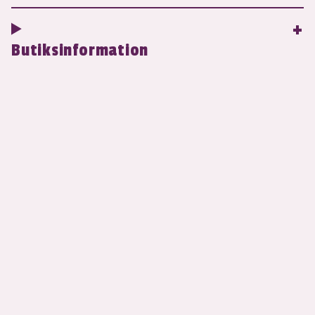
Butiksinformation
Hitta Citronmums i butik