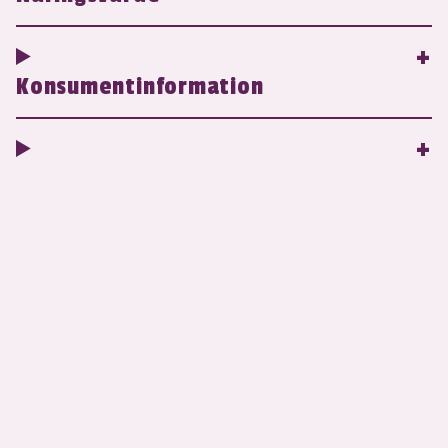
Konsumentinformation
Butiksinformation
Hitta Kanelgömma i butik